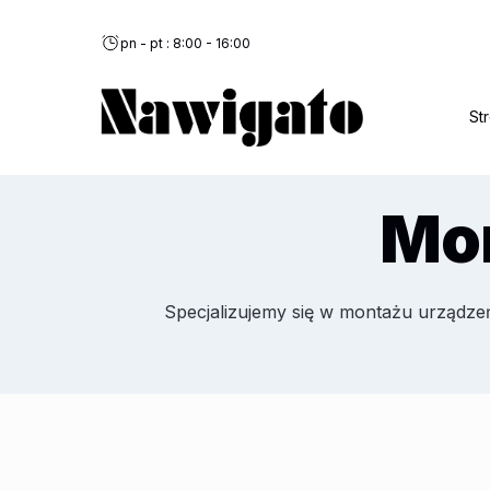
Przejdź
do
pn - pt : 8:00 - 16:00
treści
St
Mo
Specjalizujemy się w montażu urządze