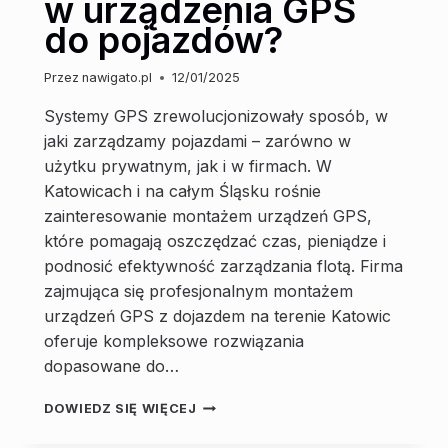
w urządzenia GPS
MONITORINGU
GPS?
do pojazdów?
Przez
nawigato.pl
12/01/2025
Systemy GPS zrewolucjonizowały sposób, w
jaki zarządzamy pojazdami – zarówno w
użytku prywatnym, jak i w firmach. W
Katowicach i na całym Śląsku rośnie
zainteresowanie montażem urządzeń GPS,
które pomagają oszczędzać czas, pieniądze i
podnosić efektywność zarządzania flotą. Firma
zajmująca się profesjonalnym montażem
urządzeń GPS z dojazdem na terenie Katowic
oferuje kompleksowe rozwiązania
dopasowane do…
MONTAŻ
DOWIEDZ SIĘ WIĘCEJ
GPS
KATOWICE