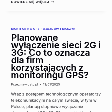
MONTAŻ
DOWIEDZ SIĘ WIĘCEJ
GPS
KATOWICE
–
PROFESJONALNE
ROZWIĄZANIA
MONITORING GPS POJAZDÓW I MASZYN
DLA
Planowane
TWOJEGO
POJAZDU
wyłączenie sieci 2G i
3G: Co to oznacza
dla firm
korzystających z
monitoringu GPS?
Przez
nawigato.pl
13/01/2025
Wraz z postępem technologicznym operatorzy
telekomunikacyjni na całym świecie, w tym w
Polsce, planują stopniowe wyłączanie