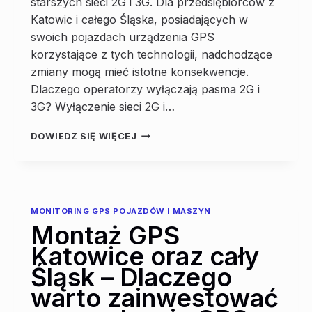
starszych sieci 2G i 3G. Dla przedsiębiorców z
Katowic i całego Śląska, posiadających w
swoich pojazdach urządzenia GPS
korzystające z tych technologii, nadchodzące
zmiany mogą mieć istotne konsekwencje.
Dlaczego operatorzy wyłączają pasma 2G i
3G? Wyłączenie sieci 2G i…
PLANOWANE
DOWIEDZ SIĘ WIĘCEJ
WYŁĄCZENIE
SIECI
2G
I
3G:
MONITORING GPS POJAZDÓW I MASZYN
CO
Montaż GPS
TO
OZNACZA
Katowice oraz cały
DLA
Śląsk – Dlaczego
FIRM
KORZYSTAJĄCYCH
warto zainwestować
Z