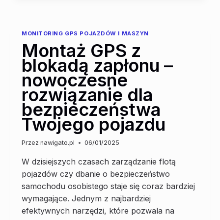
ORAZ
CAŁY
ŚLĄSK
MONITORING GPS POJAZDÓW I MASZYN
–
Montaż GPS z
DLACZEGO
WARTO
blokadą zapłonu –
ZAINWESTOWAĆ
nowoczesne
W
URZĄDZENIA
rozwiązanie dla
GPS
bezpieczeństwa
DO
POJAZDÓW?
Twojego pojazdu
Przez
nawigato.pl
06/01/2025
W dzisiejszych czasach zarządzanie flotą
pojazdów czy dbanie o bezpieczeństwo
samochodu osobistego staje się coraz bardziej
wymagające. Jednym z najbardziej
efektywnych narzędzi, które pozwala na