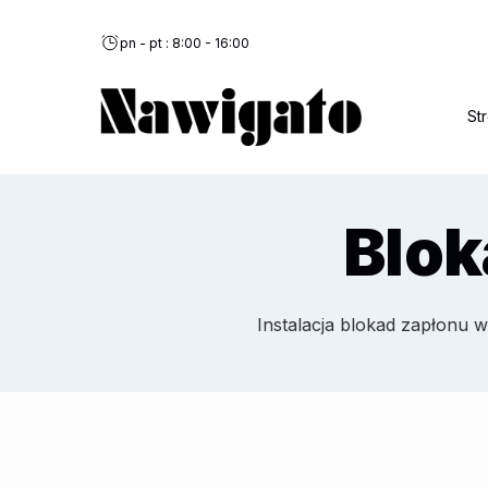
Przejdź
do
pn - pt : 8:00 - 16:00
treści
St
Blok
Instalacja blokad zapłonu 